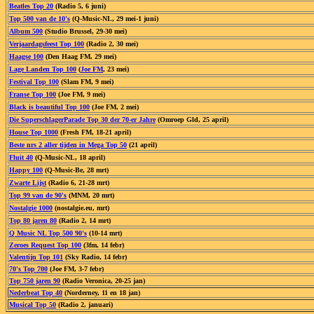
Beatles Top 20
(Radio 5, 6 juni)
Top 500 van de 10's
(Q-Music-NL, 29 mei-1 juni)
Album 500
(Studio Brussel, 29-30 mei)
Verjaardagsfeest Top 100
(Radio 2, 30 mei)
Haagse 100
(Den Haag FM, 29 mei)
Lage Landen Top 100
(
Joe FM
, 23 mei)
Festival Top 100
(Slam FM, 9 mei)
Franse Top 100
(Joe FM, 9 mei)
Black is beautiful Top 100
(Joe FM, 2 mei)
Die SuperschlagerParade Top 30 der 70-er Jahre
(Omroep Gld, 25 april)
House Top 1000
(Fresh FM, 18-21 april)
Beste nrs 2 aller tijden in Mega Top 50
(21 april)
Fluit 40
(Q-Music-NL, 18 april)
Happy 100
(Q-Music-Be, 28 mrt)
Zwarte Lijst
(Radio 6, 21-28 mrt)
Top 99 van de 90's
(MNM, 20 mrt)
Nostalgie 1000
(nostalgie.eu, mrt)
Top 80 jaren 80
(Radio 2, 14 mrt)
Q Music NL Top 500 90's
(10-14 mrt)
Zeroes Request Top 100
(3fm, 14 febr)
Valentijn Top 101
(Sky Radio, 14 febr)
70's Top 700
(Joe FM, 3-7 febr)
Top 750 jaren 90
(Radio Veronica, 20-25 jan)
Nederbeat Top 40
(Norderney, 11 en 18 jan)
Musical Top 50
(Radio 2, januari)