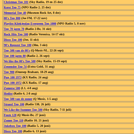
Christmas Top 101
(Sky Radio, 19 en 25 dec)
Kerst Top 75
(NPO Radio 2, 25 dec)
Memorial Top 40
(Museum Rock Art, 8 dec)
80's Top 800
(Joe FM, 17-22 nov)
Playlist Kliekjesdag Evergreen Top 1000
(NPO Radio 5, 8 nov)
Top 70 jaren 70
(Radio 2-Be, 31 okt)
Rock Hits Top 500
(Radio Veronica, 14-17 okt)
Disco Top 100
(Joe, 11 okt)
90's Request Top 100
(3fm, 3 okt)
Top 500 van de 00's
(Q-Music-NL, 22-26 sept)
Top 100 jaren 80
(Radio 2, 26 sept)
We like the 00's Top 500
(Sky Radio, 15-19 sept)
Zeezender Top 74
(Extra Gold, 31 aug)
Top 900
(Omroep Brabant, 18-29 aug)
Pup 100 1973
(KX Radio, 24 aug)
Pup 100 1972
(KX Radio, 17 aug)
Zomerse 500
(L1, 4-8 aug)
Hotlist
(Radio 6, 2-8 aug)
Top 500 van de zomer
(Q Music, 1-5 aug)
Strand Top 100
(Radio 538, 26 juli)
We Like the Summer Top 500
(Sky Radio, 7-11 juli)
Foute 128
(Q Music-Be, 27 juni)
Zomer Top 110
(Radio 10, 21 juni)
Jukebox Top 100
(Radio 5, 20 juni)
Disco Top 100
(Radio 6, 13 juni)