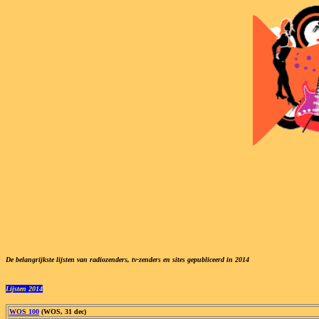
De belangrijkste lijsten van radiozenders, tv-zenders en sites gepubliceerd in 20
14
Lijsten 201
4
WOS 100
(WOS, 31 dec)