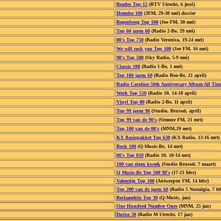
Beatles Top 15
(RTV Utrecht, 6 juni)
Hemelse 100
(3FM, 29-30 mei)
dossier
Regenboog Top 100
(Joe FM, 30 mei)
Top 60 jaren 60
(Radio 2-Be, 29 mei)
00's
Top 750
(Radio Veronica, 19-24 mei)
We will rock you Top 100
(Joe FM, 16 mei)
90's Top 500
(Sky Radio, 5-9 mei)
Classic 100
(Radio 1-Be, 1 mei)
Top 100 jaren 60
(Radio Boo-Be, 21 april)
Radio Caroline 50th Anniversary Album All Tim
Werk Top 510
(Radio 10, 14-18 april)
Vinyl Top 80
(Radio 2-Be, 11 april)
Top 99 jaren 90
(Studio, Brussel, april)
Top 99 van de 90's
(Simone FM, 21 mrt)
Top 100 van de 00's
(MNM,29 mrt)
KX Basispakket Top 630
(KX Radio, 13-16 mrt)
Rock 100
(Q-Music-Be, 14 mrt)
80's Top 810
(Radio 10, 10-14 mrt)
100 van eigen kweek
(Studio Brussel, 7 maart)
Q Music-Be Top 500 90's
(17-21 febr)
Valentijn Top 100
(Antwerpen FM, 14 febr)
Top 200 van de jaren 60
(Radio 5 Nostalgia, 7 fe
Reclamehits Top 30
(Q-Music, jan)
One Hundred Number Ones
(MNM, 25 jan)
Duitse 30
(Radio M Utrecht, 17 jan)