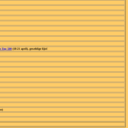
e Top 500
(18-21 april), geweldige lijst!
br)