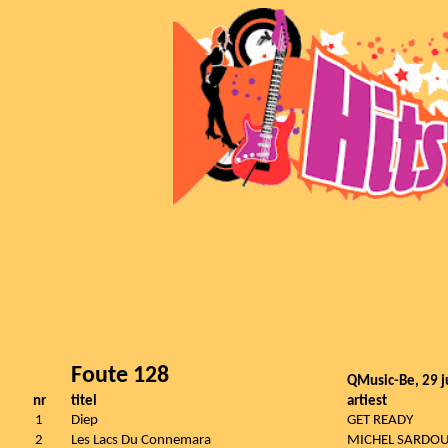
Foute 128
QMusic-Be, 29 j
nr
titel
artiest
1
Diep
GET READY
2
Les Lacs Du Connemara
MICHEL SARDO