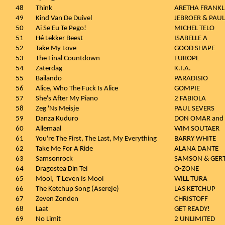
48
Think
ARETHA FRANKL
49
Kind Van De Duivel
JEBROER & PAUL
50
Ai Se Eu Te Pego!
MICHEL TELO
51
Hé Lekker Beest
ISABELLE A
52
Take My Love
GOOD SHAPE
53
The Final Countdown
EUROPE
54
Zaterdag
K.I.A.
55
Bailando
PARADISIO
56
Alice, Who The Fuck Is Alice
GOMPIE
57
She's After My Piano
2 FABIOLA
58
Zeg 'Ns Meisje
PAUL SEVERS
59
Danza Kuduro
DON OMAR and
60
Allemaal
WIM SOUTAER
61
You're The First, The Last, My Everything
BARRY WHITE
62
Take Me For A Ride
ALANA DANTE
63
Samsonrock
SAMSON & GER
64
Dragostea Din Tei
O-ZONE
65
Mooi, 'T Leven Is Mooi
WILL TURA
66
The Ketchup Song (Asereje)
LAS KETCHUP
67
Zeven Zonden
CHRISTOFF
68
Laat
GET READY!
69
No Limit
2 UNLIMITED