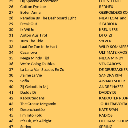
25
Hij Speelde Accordeon
LUC STEENO
26
Cotton Eye Joe
REDNEX
27
Boten Anna
GEBROEDERS KO
28
Paradise By The Dashboard Light
MEAT LOAF and 
29
Freak Out
2 FABIOLA
30
Ik Wil Je
KREUNERS
31
Anton Aus Tirol
DJ OTZI
32
Turn The Tide
SYLVER
33
Laat De Zon In Je Hart
WILLY SOMMER
34
Casanova
ULTIMATE KAOS
35
Mega Mindy Tijd
MEGA MINDY
36
We're Going To Ibiza
VENGABOYS
37
La La La Van Strauss En Zo
DE DEURZAKKER
38
J'aime La Vie
SANDRA KIM
39
Sofia
ALVARO SOLER
40
Zij Gelooft In Mij
ANDRE HAZES
41
Daddy Dj
DADDY DJ
42
Kabouterdans
KABOUTER PLO
43
The Grease Megamix
JOHN TRAVOLTA
44
Désenchantée
KATE RYAN
45
I'm Into Folk
RADIOS
46
It's Ok, It's Allright
DEF DAMES DOP
47
Spring
SPRING