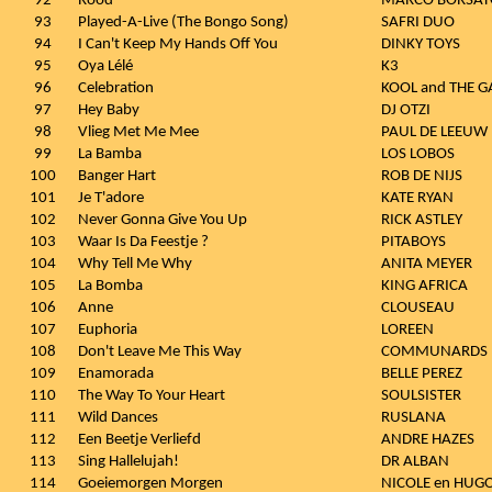
92
Rood
MARCO BORSAT
93
Played-A-Live (The Bongo Song)
SAFRI DUO
94
I Can't Keep My Hands Off You
DINKY TOYS
95
Oya Lélé
K3
96
Celebration
KOOL and THE 
97
Hey Baby
DJ OTZI
98
Vlieg Met Me Mee
PAUL DE LEEUW
99
La Bamba
LOS LOBOS
100
Banger Hart
ROB DE NIJS
101
Je T'adore
KATE RYAN
102
Never Gonna Give You Up
RICK ASTLEY
103
Waar Is Da Feestje ?
PITABOYS
104
Why Tell Me Why
ANITA MEYER
105
La Bomba
KING AFRICA
106
Anne
CLOUSEAU
107
Euphoria
LOREEN
108
Don't Leave Me This Way
COMMUNARDS
109
Enamorada
BELLE PEREZ
110
The Way To Your Heart
SOULSISTER
111
Wild Dances
RUSLANA
112
Een Beetje Verliefd
ANDRE HAZES
113
Sing Hallelujah!
DR ALBAN
114
Goeiemorgen Morgen
NICOLE en HUG