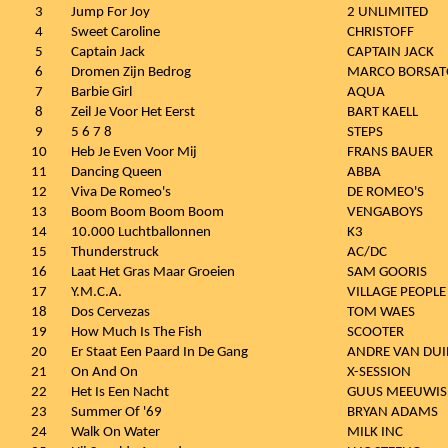
3
Jump For Joy
2 UNLIMITED
4
Sweet Caroline
CHRISTOFF
5
Captain Jack
CAPTAIN JACK
6
Dromen Zijn Bedrog
MARCO BORSAT
7
Barbie Girl
AQUA
8
Zeil Je Voor Het Eerst
BART KAELL
9
5 6 7 8
STEPS
10
Heb Je Even Voor Mij
FRANS BAUER
11
Dancing Queen
ABBA
12
Viva De Romeo's
DE ROMEO'S
13
Boom Boom Boom Boom
VENGABOYS
14
10.000 Luchtballonnen
K3
15
Thunderstruck
AC/DC
16
Laat Het Gras Maar Groeien
SAM GOORIS
17
Y.M.C.A.
VILLAGE PEOPLE
18
Dos Cervezas
TOM WAES
19
How Much Is The Fish
SCOOTER
20
Er Staat Een Paard In De Gang
ANDRE VAN DU
21
On And On
X-SESSION
22
Het Is Een Nacht
GUUS MEEUWIS
23
Summer Of '69
BRYAN ADAMS
24
Walk On Water
MILK INC