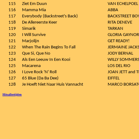
115
Ziet Em Duun
VAN ECHELPOEL
116
Mamma Mia
ABBA
117
Everybody (Backstreet's Back)
BACKSTREET BO
118
De Allereerste Keer
RITA DENEVE
119
Simarik
TARKAN
120
I Will Survive
GLORIA GAYNOR
121
Marjolijn
GET READY!
122
When The Rain Begins To Fall
JERMAINE JACK
123
Que Si, Que No
JODY BERNAL
124
Als Een Leeuw In Een Kooi
WILLY SOMMER
125
Macarena
LOS DEL RIO
126
I Love Rock 'N' Roll
JOAN JETT and 
127
65 Blue (Da Ba Dee)
EIFFEL
128
Je Hoeft Niet Naar Huis Vannacht
MARCO BORSAT
Hitsallertijden