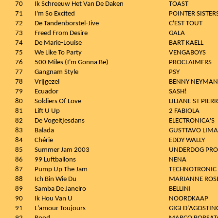
70
Ik Schreeuw Het Van De Daken
TOAST
71
I'm So Excited
POINTER SISTER
72
De Tandenborstel-Jive
C'EST TOUT
73
Freed From Desire
GALA
74
De Marie-Louise
BART KAELL
75
We Like To Party
VENGABOYS
76
500 Miles (I'm Gonna Be)
PROCLAIMERS
77
Gangnam Style
PSY
78
Vrijgezel
BENNY NEYMAN
79
Ecuador
SASH!
80
Soldiers Of Love
LILIANE ST PIER
81
Lift U Up
2 FABIOLA
82
De Vogeltjesdans
ELECTRONICA'S
83
Balada
GUSTTAVO LIMA
84
Chérie
EDDY WALLY
85
Summer Jam 2003
UNDERDOG PROJ
86
99 Luftballons
NENA
87
Pump Up The Jam
TECHNOTRONIC
88
Ich Bin Wie Du
MARIANNE ROS
89
Samba De Janeiro
BELLINI
90
Ik Hou Van U
NOORDKAAP
91
L'amour Toujours
GIGI D'AGOSTIN