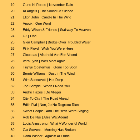
19
Guns N' Roses | November Rain
20
All Angels | The Sound Of Silence
21
Elton John | Candle In The Wind
22
Anouk | One Word
23
Eddy Wilson & Friends | Stairway To Heaven
24
U2 | One
25
Glen Campbell | Bridge Over Troubled Water
26
Pink Floyd | Wish You Were Here
27
Clouseau | Afscheid Van Een Vriend
28
Vera Lynn | We'll Meet Again
29
Trijntje Oosterhuis | Gone Too Soon
30
Bernie Williams | Dust In The Wind
31
Wim Sonneveld | Het Dorp
32
Joe Sample | When I Need You
33
André Hazes | De Vlieger
34
City To City | The Road Ahead
35
Edith Piaf | Non, Je Ne Regrette Rien
36
Sweet People | And The Birds Were Singing
37
Rob De Nijs | Alles Wat Ademt
38
Louis Armstrong | What A Wonderful World
39
Cat Stevens | Morning Has Broken
40
Dana Winner | Against All Odds