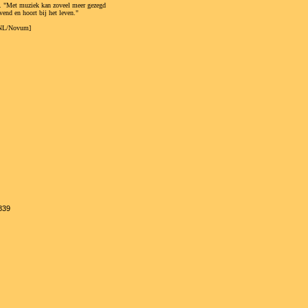
ie. "Met muziek kan zoveel meer gezegd
end en hoort bij het leven."
o.NL/Novum]
839