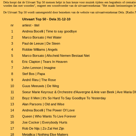
Dela hoopt dat de Uitvaart Top 50 mensen helpt in hun keuze voor muziek tijdens een begrafenis of cremat
worden dan met woorden", reageert een woordvoerder van de uitvaartverzekeraar. "Het maakt herinneringen lev
De Uitvaart Top 50 wordt samengesteld door bezoekers van de website van uitvaartverzekeraar Dela. [Radi
Uitvaart Top 50 - Dela 31-12-10
nr
artiest - titel
1
Andrea Bocelli | Time to say goodbye
2
Marco Borsato | Het Water
3
Paul de Leeuw | De Steen
4
Robbie Williams | Angels
5
Marco Borsato | Afscheid Nemen Bestaat Niet
6
Eric Clapton | Tears In Heaven
7
John Lennon | Imagine
8
Stef Bos | Papa
9
André Rieu | The Rose
10
Guus Meeuwis | De Weg
11
Soeur Marie Keyrouz & Orchestre d'Auvergne & Arie van Beek | Ave Maria D
12
Boyz II Men | It's So Hard To Say Goodbye To Yesterday
13
Alan Parsons | Old and Wise
14
Andrea Bocelli | The Power Of Love
15
Queen | Who Wants To Live Forever
16
Joe Cocker | Everybody Hurts
17
Rob De Nijs | Zo Zal Het Zijn
18
Metallica | Nothing Else Matters