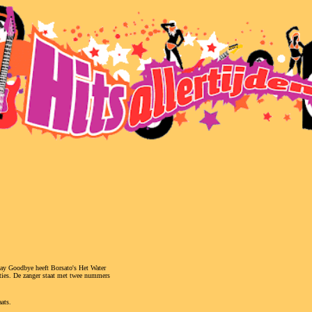
Say Goodbye heeft Borsato's Het Water
maties. De zanger staat met twee nummers
ats.