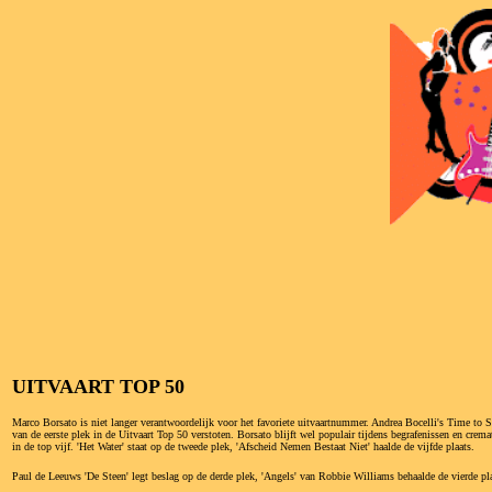
UITVAART TOP 50
Marco Borsato is niet langer verantwoordelijk voor het favoriete uitvaartnummer. Andrea Bocelli's Time to 
van de eerste plek in de Uitvaart Top 50 verstoten. Borsato blijft wel populair tijdens begrafenissen en cre
in de top vijf. 'Het Water' staat op de tweede plek, 'Afscheid Nemen Bestaat Niet' haalde de vijfde plaats.
Paul de Leeuws 'De Steen' legt beslag op de derde plek, 'Angels' van Robbie Williams behaalde de vierde pla