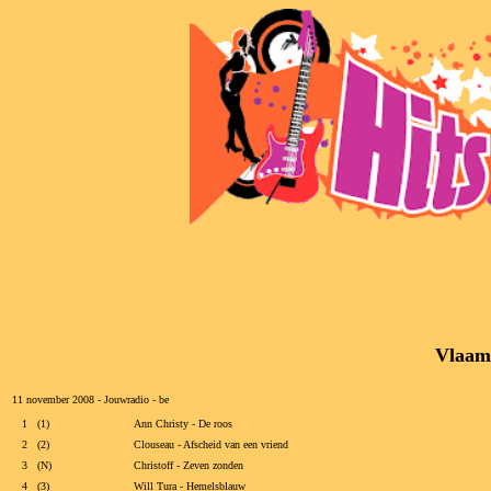
Vlaams
11 november 2008 - Jouwradio - be
1 (1)
Ann Christy - De roos
2 (2)
Clouseau - Afscheid van een vriend
3 (N)
Christoff - Zeven zonden
4 (3)
Will Tura - Hemelsblauw