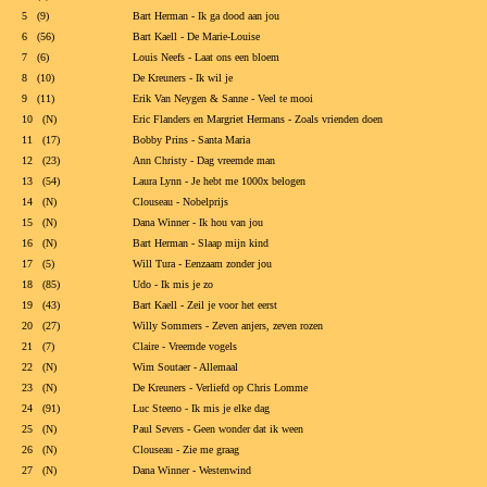
5 (9)
Bart Herman - Ik ga dood aan jou
6 (56)
Bart Kaell - De Marie-Louise
7 (6)
Louis Neefs - Laat ons een bloem
8 (10)
De Kreuners - Ik wil je
9 (11)
Erik Van Neygen & Sanne - Veel te mooi
10 (N)
Eric Flanders en Margriet Hermans - Zoals vrienden doen
11 (17)
Bobby Prins - Santa Maria
12 (23)
Ann Christy - Dag vreemde man
13 (54)
Laura Lynn - Je hebt me 1000x belogen
14 (N)
Clouseau - Nobelprijs
15 (N)
Dana Winner - Ik hou van jou
16 (N)
Bart Herman - Slaap mijn kind
17 (5)
Will Tura - Eenzaam zonder jou
18 (85)
Udo - Ik mis je zo
19 (43)
Bart Kaell - Zeil je voor het eerst
20 (27)
Willy Sommers - Zeven anjers, zeven rozen
21 (7)
Claire - Vreemde vogels
22 (N)
Wim Soutaer - Allemaal
23 (N)
De Kreuners - Verliefd op Chris Lomme
24 (91)
Luc Steeno - Ik mis je elke dag
25 (N)
Paul Severs - Geen wonder dat ik ween
26 (N)
Clouseau - Zie me graag
27 (N)
Dana Winner - Westenwind