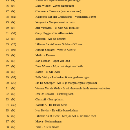
75 (N)
Nicole en Hugo - Goeiemorgen morgen
76 (N)
Dana Winner - Zeven regenbogen
77 (N)
Clouseau - Casanova (wen er maar aan)
78 (82)
Raymond Van Het Groenewoud - Vlaanderen Boven
79 (N)
Yevgueni - Morgen komt ze thuis
80 (N)
Zjef Vanuytsel - Ik weet wel mijn lief
81 (52)
Garry Hagger - Het Allermooiste
82 (N)
Ingeborg - Als dat gebeurt
83 (20)
Lilianne Saint-Pierre - Soldiers Of Love
84 (98)
Anneke Soutaert - Weet je, weet je
85 (N)
Mathiz - Dromer
86 (N)
Bart Herman - Ogen van lood
87 (N)
Dana Winner - Mijn hart zingt van liefde
88 (N)
Bandit - Ik wil leven
89 (58)
Eddy Wally - Jou herken ik met gesloten ogen
90 (26)
Els De Schepper - Als ik je morgen ergens tegenkom
91 (N)
Wannes Van de Velde - Ik wil deze nacht in de straten verdwalen
92 (N)
Eva De Roovere - Fantastig toch
93 (N)
Christoff - Een optimist
94 (36)
Isabelle A - He lekker beest
95 (N)
Ivan Heylen - De wilde boeredochter
96 (N)
Lilianne Saint-Pierre - Met jou wil ik de hemel zien
97 (N)
Marva - Herinneringen
98 (N)
Petra - Als ik droom