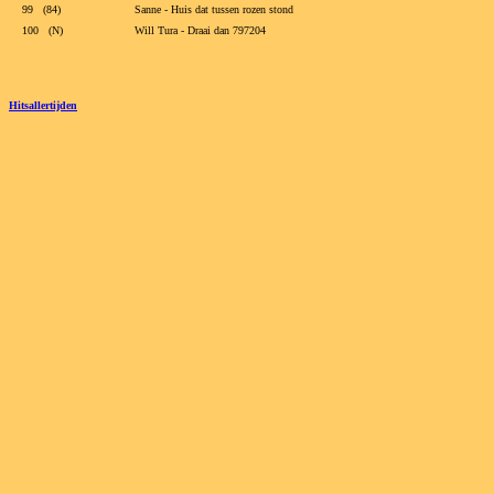
99 (84)
Sanne - Huis dat tussen rozen stond
100 (N)
Will Tura - Draai dan 797204
Hitsallertijden