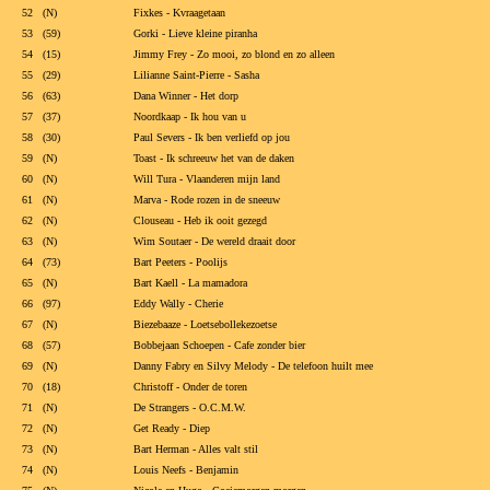
52 (N)
Fixkes - Kvraagetaan
53 (59)
Gorki - Lieve kleine piranha
54 (15)
Jimmy Frey - Zo mooi, zo blond en zo alleen
55 (29)
Lilianne Saint-Pierre - Sasha
56 (63)
Dana Winner - Het dorp
57 (37)
Noordkaap - Ik hou van u
58 (30)
Paul Severs - Ik ben verliefd op jou
59 (N)
Toast - Ik schreeuw het van de daken
60 (N)
Will Tura - Vlaanderen mijn land
61 (N)
Marva - Rode rozen in de sneeuw
62 (N)
Clouseau - Heb ik ooit gezegd
63 (N)
Wim Soutaer - De wereld draait door
64 (73)
Bart Peeters - Poolijs
65 (N)
Bart Kaell - La mamadora
66 (97)
Eddy Wally - Cherie
67 (N)
Biezebaaze - Loetsebollekezoetse
68 (57)
Bobbejaan Schoepen - Cafe zonder bier
69 (N)
Danny Fabry en Silvy Melody - De telefoon huilt mee
70 (18)
Christoff - Onder de toren
71 (N)
De Strangers - O.C.M.W.
72 (N)
Get Ready - Diep
73 (N)
Bart Herman - Alles valt stil
74 (N)
Louis Neefs - Benjamin