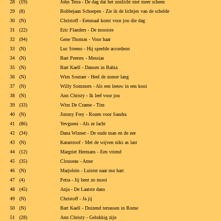
28 (19)
John Terra - De dag dat het zonlicht niet meer scheen
29 (8)
Bobbejaan Schoepen - Zie ik de lichtjes van de schelde
30 (N)
Christoff - Eenmaal komt voor jou die dag
31 (22)
Eric Flanders - De mooiste
32 (94)
Gene Thomas - Voor haar
33 (N)
Luc Steeno - Hij speelde accordeon
34 (N)
Bart Peeters - Messias
35 (N)
Bart Kaell - Dansen in Bahia
36 (N)
Wim Soutaer - Heel de zomer lang
37 (N)
Willy Sommers - Als een leeuw in een kooi
38 (N)
Ann Christy - Ik leef voor jou
39 (33)
Wim De Craene - Tim
40 (N)
Jimmy Frey - Rozen voor Sandra
41 (86)
Yevgueni - Als ze lacht
42 (34)
Dana Winner - De oude man en de zee
43 (N)
Katastroof - Met de wijven niks as last
44 (12)
Margriet Hermans - Een vriend
45 (35)
Clouseau - Anne
46 (N)
Marjolein - Luister naar mn hart
47 (4)
Petra - Jij bent zo mooi
48 (45)
Anja - De Laatste dans
49 (N)
Christoff - Ja jij
50 (N)
Bart Kaell - Duizend terrassen in Rome
51 (28)
Ann Christy - Gelukkig zijn