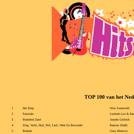
TOP 100 van het Ned
1
Het Dorp
Wim Sonneveld
2
Pastorale
Liesbeth List & Ra
3
Brandend Zand
Anneke Grönloh
4
Zing, Vecht, Huil, Bid, Lach, Werk En Bewonder
Ramses Shaffy
5
Brabant
Guus Meeuwis