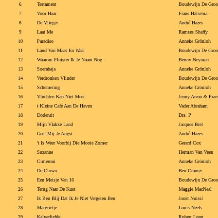
6
Testament
Boudewijn De Groo
7
Voor Haar
Frans Halsema
8
De Vlieger
André Hazes
9
Laat Me
Ramses Shaffy
10
Paradiso
Anneke Grönloh
11
Land Van Maas En Waal
Boudewijn De Groo
12
Waarom Fluister Ik Je Naam Nog
Benny Neyman
13
Soerabaja
Anneke Grönloh
14
Verdronken Vlinder
Boudewijn De Groo
15
Schemering
Anneke Grönloh
16
Vluchten Kan Niet Meer
Jenny Arean & Fran
17
t Kleine Café Aan De Haven
Vader Abraham
18
Dodenrit
Drs. P
19
Mijn Vlakke Land
Jacques Brel
20
Geef Mij Je Angst
André Hazes
21
't Is Weer Voorbij Die Mooie Zomer
Gerard Cox
22
Suzanne
Herman Van Veen
23
Cimeroni
Anneke Grönloh
24
De Clown
Ben Cramer
25
Een Meisje Van 16
Boudewijn De Groo
26
Terug Naar De Kust
Maggie MacNeal
27
Ik Ben Blij Dat Ik Je Niet Vergeten Ben
Joost Nuissl
28
Margrietje
Louis Neefs
29
Kalverliefde
Robert Long