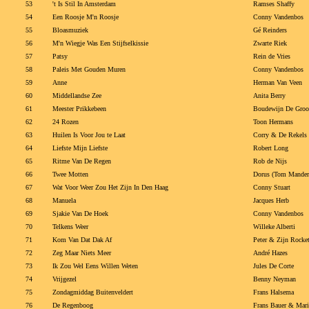
53
't Is Stil In Amsterdam
Ramses Shaffy
54
Een Roosje M'n Roosje
Conny Vandenbos
55
Bloasmuziek
Gé Reinders
56
M'n Wiegje Was Een Stijfselkissie
Zwarte Riek
57
Patsy
Rein de Vries
58
Paleis Met Gouden Muren
Conny Vandenbos
59
Anne
Herman Van Veen
60
Middellandse Zee
Anita Berry
61
Meester Prikkebeen
Boudewijn De Groo
62
24 Rozen
Toon Hermans
63
Huilen Is Voor Jou te Laat
Corry & De Rekels
64
Liefste Mijn Liefste
Robert Long
65
Ritme Van De Regen
Rob de Nijs
66
Twee Motten
Dorus (Tom Mander
67
Wat Voor Weer Zou Het Zijn In Den Haag
Conny Stuart
68
Manuela
Jacques Herb
69
Sjakie Van De Hoek
Conny Vandenbos
70
Telkens Weer
Willeke Alberti
71
Kom Van Dat Dak Af
Peter & Zijn Rocke
72
Zeg Maar Niets Meer
André Hazes
73
Ik Zou Wel Eens Willen Weten
Jules De Corte
74
Vrijgezel
Benny Neyman
75
Zondagmiddag Buitenveldert
Frans Halsema
76
De Regenboog
Frans Bauer & Mari