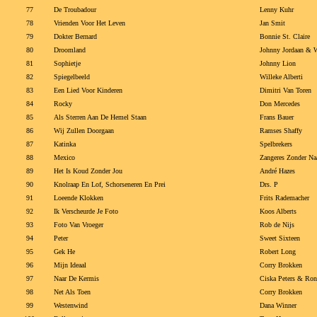
77
De Troubadour
Lenny Kuhr
78
Vrienden Voor Het Leven
Jan Smit
79
Dokter Bernard
Bonnie St. Claire
80
Droomland
Johnny Jordaan & W
81
Sophietje
Johnny Lion
82
Spiegelbeeld
Willeke Alberti
83
Een Lied Voor Kinderen
Dimitri Van Toren
84
Rocky
Don Mercedes
85
Als Sterren Aan De Hemel Staan
Frans Bauer
86
Wij Zullen Doorgaan
Ramses Shaffy
87
Katinka
Spelbrekers
88
Mexico
Zangeres Zonder N
89
Het Is Koud Zonder Jou
André Hazes
90
Knolraap En Lof, Schorseneren En Prei
Drs. P
91
Loeende Klokken
Frits Rademacher
92
Ik Verscheurde Je Foto
Koos Alberts
93
Foto Van Vroeger
Rob de Nijs
94
Peter
Sweet Sixteen
95
Gek He
Robert Long
96
Mijn Ideaal
Corry Brokken
97
Naar De Kermis
Ciska Peters & Ron
98
Net Als Toen
Corry Brokken
99
Westenwind
Dana Winner