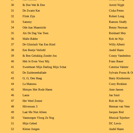
30
Ik Doe Wat Ik Doe
Astrid Nijgh
31
De Zwarte Kat
Ciska Peters
32
Flink Zijn
Robert Long
33
Sammy
Ramses Shaffy
34
Ode Aan Maastricht
Benny Neyman
35
Als De Dag Van Toen
Reinhard Mey
36
Malle Babbe
Rob de Nijs
37
De Glimlach Van Een Kind
Willy Alberti
38
Een Beetje Verliefd
André Hazes
39
Ik Ben Gelukkig Zonder Jou
Conny Vandenbos
40
Heb Je Even Voor Mij
Frans Bauer
41
Sweetheart Mijn Darling Mijn Schat
Caterina Valente
42
De Zuiderzeeballade
Sylvain Poons & Oe
43
O, O, Den Haag
Harry Klorkestein
44
La Mamma
Corry Brokken
45
Meisjes Met Rode Haren
Arne Jansen
46
Laura
Jan Smit
47
Het Werd Zomer
Rob de Nijs
48
Hilversum 3
Herman van Veen
49
Laat Me Niet Alleen
Jacques Brel
50
Vanmorgen Vloog Ze Nog
Musical Tsjechov
51
Mijn Gebed
DC Lewis
52
Kleine Jongen
André Hazes