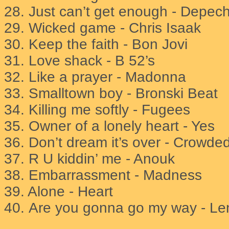
28. Just can’t get enough - Depe
29. Wicked game - Chris Isaak
30. Keep the faith - Bon Jovi
31. Love shack - B 52’s
32. Like a prayer - Madonna
33. Smalltown boy - Bronski Beat
34. Killing me softly - Fugees
35. Owner of a lonely heart - Yes
36. Don’t dream it’s over - Crowd
37.
R U kiddin’ me - Anouk
38.
Embarrassment - Madness
39. Alone - Heart
40.
Are you gonna go my way - Len