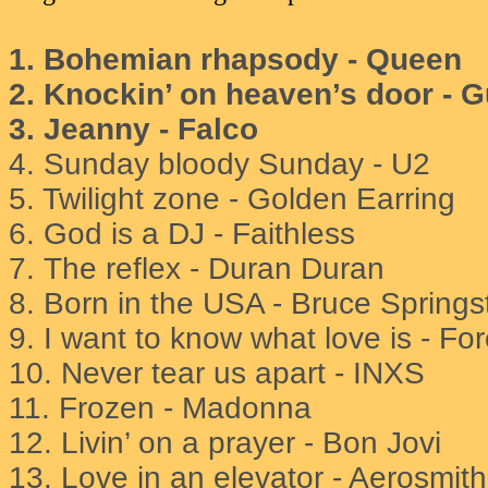
1. Bohemian rhapsody - Queen
2. Knockin’ on heaven’s door - 
3. Jeanny - Falco
4. Sunday bloody Sunday - U2
5. Twilight zone - Golden Earring
6. God is a DJ - Faithless
7.
The reflex - Duran Duran
8.
Born in the USA - Bruce Spring
9. I want to know what love is - Fo
10. Never tear us apart - INXS
11. Frozen - Madonna
12. Livin’ on a prayer - Bon Jovi
13. Love in an elevator - Aerosmith